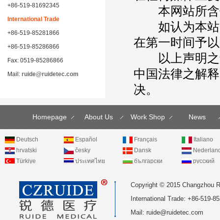
+86-519-81692345
本网站所含信
International Trade
如认为本站某
+86-519-85281866
在第一时间予以
+86-519-85286866
以上声明之解
Fax: 0519-85286866
中国法律之解释
Mail:
ruide@ruidetec.com
决。
Homepage
About Us
Work Shop
News
Deutsch
Español
Français
Italiano
hrvatski
česky
Dansk
Nederlan
Türkiye
ประเทศไทย
български
русский
Copyright © 2015 Changzhou R
International Trade: +86-519
Mail:
ruide@ruidetec.com